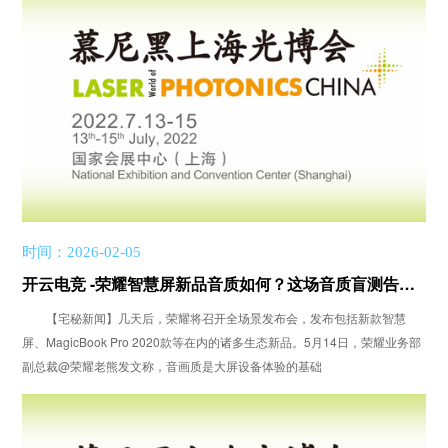
时间：2026-02-05
开云电竞 -荣耀智慧屏新品音质如何？这场音质盲测告诉你答案 - 手机中国 -
【宅秘新闻】几天后，荣耀将召开全场景发布会，发布包括新款智慧
屏、MagicBook Pro 2020款等在内的诸多生态新品。5月14日，荣耀业务部
副总裁@荣耀老熊发文称，音画质是大屏设备体验的基础