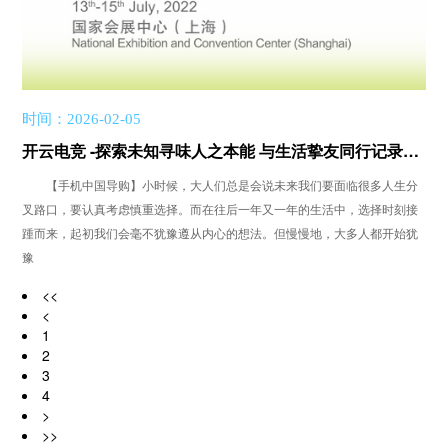
时间：2026-02-05
开云电竞 -探索未知寻味人之本能 与生活挚友同行记录沿途轨迹 - 手机中国 -
【手机中国导购】小时候，大人们总是会说未来我们要面临很多人生分
叉路口，要认真考虑慎重选择。而在往后一年又一年的生活中，选择时刻接
踵而来，起初我们会毫不犹豫遵从内心的想法。但慢慢地，大多人都开始犹
豫
<<
<
1
2
3
4
>
>>