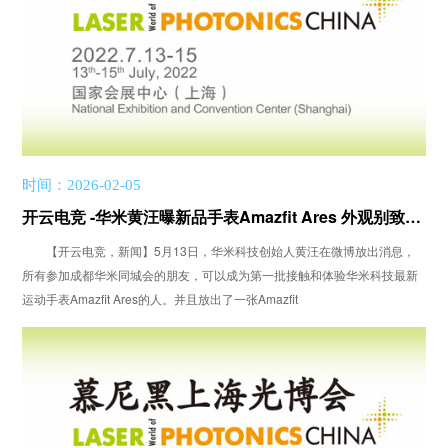
时间：2026-02-05
开云电竞 -华米黄汪曝新品手表Amazfit Ares 外观别致或近期发布 - 手机中国 -
【开云电竞，新闻】5月13日，华米科技创始人黄汪在微博放出消息，
所有参加成都华米同城会的朋友，可以成为第一批接触和体验华米科技最新
运动手表Amazfit Ares的人。并且放出了一张Amazfit