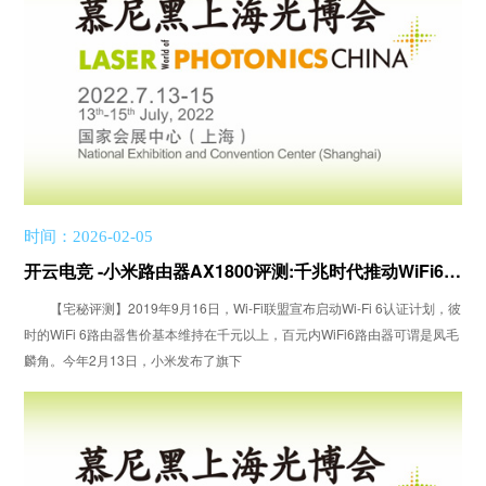
时间：2026-02-05
开云电竞 -小米路由器AX1800评测:千兆时代推动WiFi6路由器普及 - 手机中国 -
【宅秘评测】2019年9月16日，Wi-Fi联盟宣布启动Wi-Fi 6认证计划，彼
时的WiFi 6路由器售价基本维持在千元以上，百元内WiFi6路由器可谓是凤毛
麟角。今年2月13日，小米发布了旗下