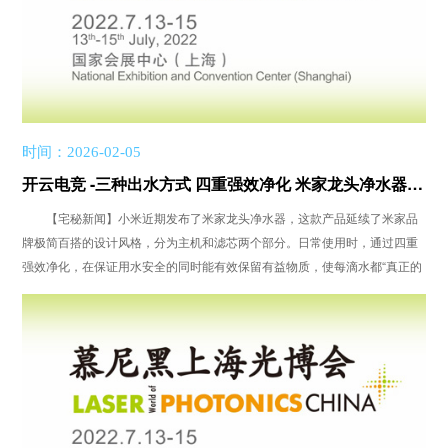
时间：2026-02-05
开云电竞 -三种出水方式 四重强效净化 米家龙头净水器上线众筹 - 手机中国 -
【宅秘新闻】小米近期发布了米家龙头净水器，这款产品延续了米家品
牌极简百搭的设计风格，分为主机和滤芯两个部分。日常使用时，通过四重
强效净化，在保证用水安全的同时能有效保留有益物质，使每滴水都“真正的