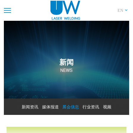
EN
新闻
NEWS
新闻资讯
媒体报道
展会信息
行业资讯
视频